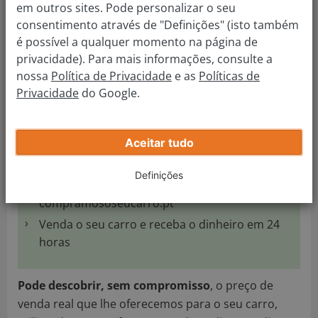
em outros sites. Pode personalizar o seu
consentimento através de "Definições" (isto também
é possível a qualquer momento na página de
privacidade). Para mais informações, consulte a
Como vender um carro com reserva de
nossa
Política de Privacidade
e as
Políticas de
propriedade
Privacidade
do Google.
Avalie o seu carro online e obtenha o seu
preço de venda a partir de casa.
Aceitar tudo
Resolva a reserva com o seu banco ou
instituição financeira.
Definições
Marque uma hora para deixar o seu carro em
compramososeucarro.pt
Venda o seu carro e receba o dinheiro em 24
horas
Pode descobrir, sem compromisso
, o preço de
venda real que lhe oferecemos para o seu carro,