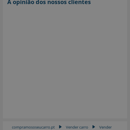
A opinião dos nossos clientes
compramososeucarro.pt
Vender carro
Vender
▶
▶