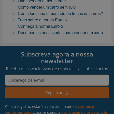
Onde vender o meu carro?
Como vender um carro sem IUC
Como funciona o mercado de trocas de carros?
Tudo sobre a norma Euro 6
Conheça a norma Euro 5
Documentos necessários para vender um carro
Subscreva agora a nossa
newsletter
Receba dicas exclusivas de especialistas sobre carros
Endereço
de
e-
Registrar
mail
Com o registro, estará a concordar com os
termos e
condições gerais
, assim como, a
declaração de privacidade