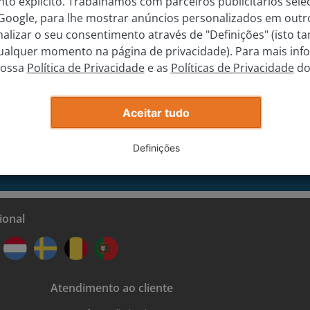
to explícito. Trabalhamos com parceiros publicitários sele
 Google, para lhe mostrar anúncios personalizados em outro
alizar o seu consentimento através de "Definições" (isto 
qualquer momento na página de privacidade). Para mais inf
 a nossa newsletter
nossa
Política de Privacidade
e as
Políticas de Privacidade
do
de especialistas sobre carros
Registrar
Aceitar tudo
oncordar com os
termos e condições gerais
, assim como, a
declaraç
Definições
ional
Atendimento ao cliente