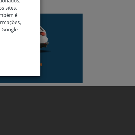
cionados,
s sites.
também é
ormações,
 Google.
ão de privacidade de