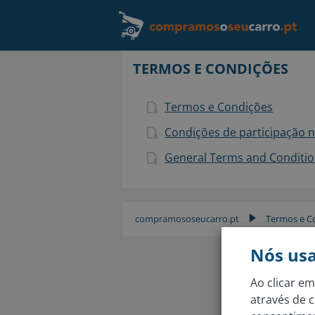
TERMOS E CONDIÇÕES
Termos e Condições
Condições de participação 
General Terms and Condition
compramososeucarro.pt
Termos e C
▶
Nós us
Ao clicar em
através de c