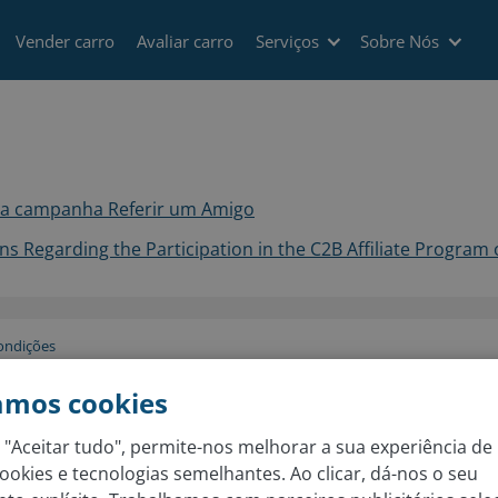
Vender carro
Avaliar carro
Serviços
Sobre Nós
na campanha Referir um Amigo
s Regarding the Participation in the C2B Affiliate Progra
ondições
amos cookies
 "Aceitar tudo", permite-nos melhorar a sua experiência de 
ookies e tecnologias semelhantes. Ao clicar, dá-nos o seu