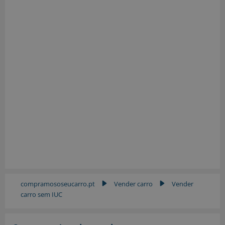
compramososeucarro.pt
Vender carro
Vender
▶
▶
carro sem IUC