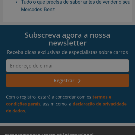
Tudo o que precisa de saber antes de vender o seu
Mercedes-Benz
Subscreva agora a nossa
newsletter
Receba dicas exclusivas de especialistas sobre carros
Endereço
de
e-
Registrar
mail
Com o registro, estará a concordar com os
termos e
condições gerais
, assim como, a
declaração de privacidade
de dados
.
compramososeucarro.pt Internacional