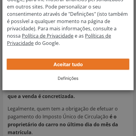
e E.
.
em outros sites. Pode personalizar o seu
Automóveis elétricos
consentimento através de "Definições" (isto também
é possível a qualquer momento na página de
Automóveis que, tendo
mais de 30 anos
e
privacidade). Para mais informações, consulte a
constituindo peças de museus públicos, só
nossa
Política de Privacidade
e as
Políticas de
ocasionalmente sejam objeto de uso e
não
Privacidade
do Google.
efetuem deslocações anuais superiores a
500 quilómetros
Aceitar tudo
Quem paga o IUC se vender o carro?
Definições
A responsabilidade sobre o pagamento do IUC está,
essencialmente, relacionada
com o momento em
que a venda é concretizada.
Legalmente, quem tem a obrigação de efetuar o
pagamento do Imposto Único de Circulação
é o
proprietário do carro no último dia do mês da
matrícula
.