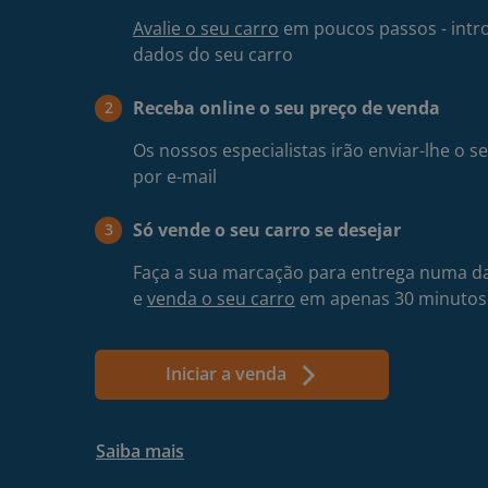
Avalie o seu carro
em poucos passos - intr
dados do seu carro
Receba online o seu preço de venda
2
Os nossos especialistas irão enviar-lhe o 
por e-mail
Só vende o seu carro se desejar
3
Faça a sua marcação para entrega numa da
e
venda o seu carro
em apenas 30 minutos
Iniciar a venda
Ir
para
Ir
Saiba mais
o
para