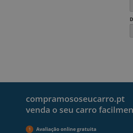
D
compramososeucarro.pt
venda o seu carro facilme
Avaliação online gratuita
1