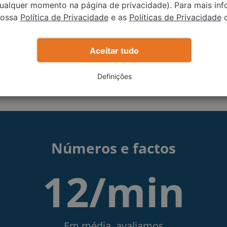
o melhor preço
Transferência
qualquer momento na página de privacidade). Para mais in
propriedade 
nossa
Política de Privacidade
e as
Políticas de Privacidade
d
aior comprador de
Tratamos de t
a Europa, oferecemos-lhe
por si
 preço.
Aceitar tudo
Definições
Números e factos
12/min
Em média, avaliamos