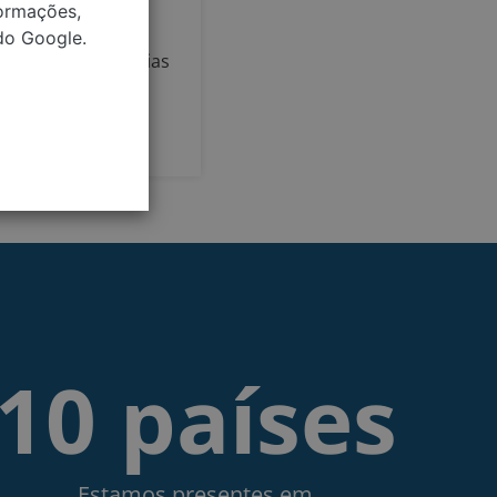
 do registo de
formações,
gratuita
o Google.
odas as burocracias
10 países
Estamos presentes em