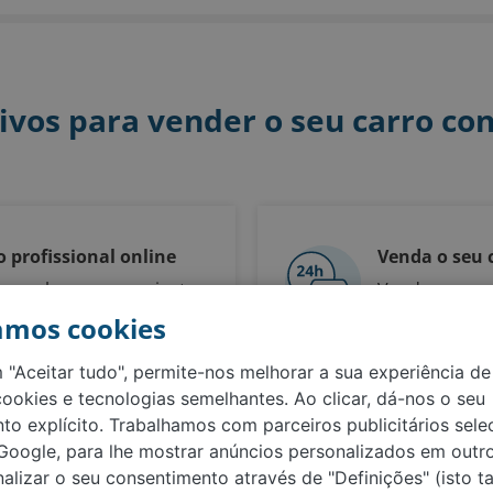
ivos para vender o seu carro co
 profissional online
Venda o seu 
 recebe um preço justo
Venda o seu c
ssidade de ser um
sem dificulda
amos cookies
sta
 "Aceitar tudo", permite-nos melhorar a sua experiência de 
cookies e tecnologias semelhantes. Ao clicar, dá-nos o seu
to explícito. Trabalhamos com parceiros publicitários sele
 Google, para lhe mostrar anúncios personalizados em outro
alizar o seu consentimento através de "Definições" (isto 