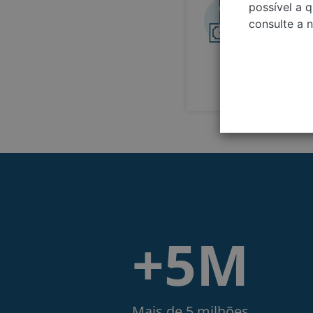
Obtenha 
possível a 
consulte a 
Como o m
carros n
o melhor
+5M
Mais de 5 milhões