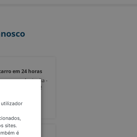
nnosco
carro em 24 horas
arro no próprio dia -
de e sem negociar!
utilizador
cionados,
s sites.
também é