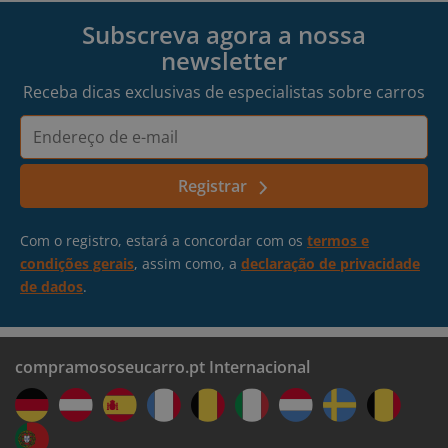
Subscreva agora a nossa
newsletter
Receba dicas exclusivas de especialistas sobre carros
Endereço
de
e-
Registrar
mail
Com o registro, estará a concordar com os
termos e
condições gerais
, assim como, a
declaração de privacidade
de dados
.
compramososeucarro.pt Internacional