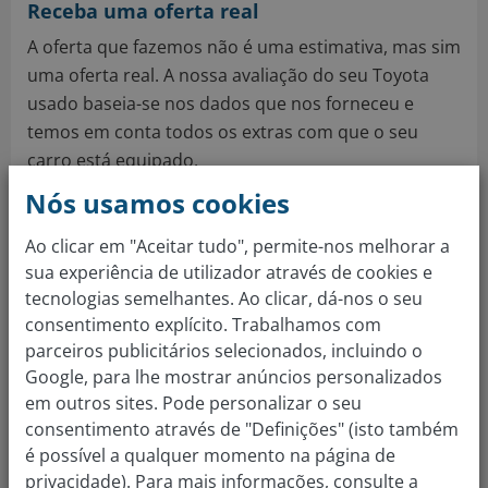
Receba uma oferta real
A oferta que fazemos não é uma estimativa, mas sim
uma oferta real. A nossa avaliação do seu Toyota
usado baseia-se nos dados que nos forneceu e
temos em conta todos os extras com que o seu
carro está equipado.
Nós usamos cookies
Confirme o valor do seu carro
Ao clicar em "Aceitar tudo", permite-nos melhorar a
Para finalizar a nossa avaliação, faça um
sua experiência de utilizador através de cookies e
agendamento para uma das nossas sucursais para
tecnologias semelhantes. Ao clicar, dá-nos o seu
que possa comprovar o estado do carro com um
consentimento explícito. Trabalhamos com
dos nossos especialistas e confirmar ou ajustar a
parceiros publicitários selecionados, incluindo o
oferta pelo seu Toyota.
Google, para lhe mostrar anúncios personalizados
em outros sites. Pode personalizar o seu
Receba o pagamento
consentimento através de "Definições" (isto também
Se a avaliação do seu Toyota está de acordo com as
é possível a qualquer momento na página de
suas expetativas, pode decidir vendê-lo e receber o
privacidade). Para mais informações, consulte a