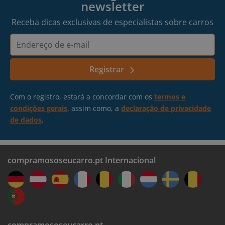
newsletter
Receba dicas exclusivas de especialistas sobre carros
Endereço
de
e-
Registrar
mail
Com o registro, estará a concordar com os
termos e
condições gerais
, assim como, a
declaração de privacidade
de dados
.
compramososeucarro.pt Internacional