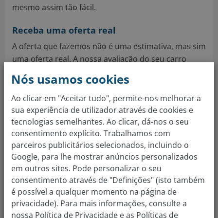
mesmo assim tão fácil.
Receba uma oferta real
A oferta que fazemos não é uma estimativa, mas sim
uma oferta real. A nossa avaliação do seu carro
usado baseia-se nos dados que nos forneceu e
Nós usamos cookies
temos em conta todos os extras com que o seu
carro está equipado.
Ao clicar em "Aceitar tudo", permite-nos melhorar a
sua experiência de utilizador através de cookies e
Confirme o valor do seu carro
tecnologias semelhantes. Ao clicar, dá-nos o seu
consentimento explícito. Trabalhamos com
Para finalizar a nossa avaliação, faça um
parceiros publicitários selecionados, incluindo o
agendamento para uma das nossas sucursais para
Google, para lhe mostrar anúncios personalizados
que possa comprovar o estado do carro com um
em outros sites. Pode personalizar o seu
dos nossos especialistas e confirmar ou ajustar a
consentimento através de "Definições" (isto também
oferta pelo seu Porsche.
é possível a qualquer momento na página de
privacidade). Para mais informações, consulte a
Receba o pagamento
nossa
Política de Privacidade
e as
Políticas de