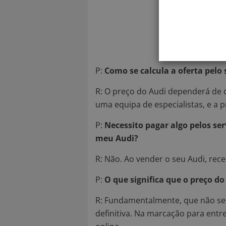
V
P:
Como se calcula a oferta pelo
R:
O preço do Audi dependerá de do
uma equipa de especialistas, e a 
P:
Necessito pagar algo pelos s
meu Audi?
R:
Não. Ao vender o seu Audi, receb
P:
O que significa que o preço d
R:
Fundamentalmente, que não se 
definitiva. Na marcação para entr