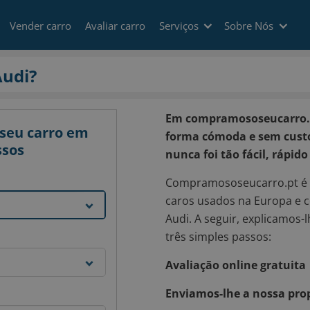
Vender carro
Avaliar carro
Serviços
Sobre Nós
udi?
Em compramososeucarro.p
 seu carro em
forma cómoda e sem custos
ssos
nunca foi tão fácil, rápid
Compramososeucarro.pt é p
caros usados na Europa e 
Audi. A seguir, explicamos
três simples passos:
Avaliação online gratuita
Enviamos-lhe a nossa prop