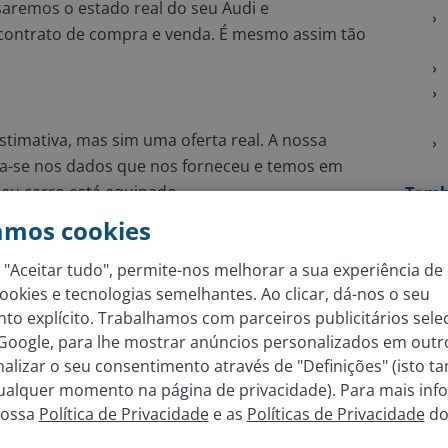
saremos o estado real do seu Audi e
contrato de compra e venda. É mesmo assim tão
timativa, mas sim uma oferta real. A nossa
ia-se nos dados que nos forneceu e temos em
seu carro está equipado.
També
amos cookies
o
 "Aceitar tudo", permite-nos melhorar a sua experiência de 
, faça um agendamento para uma das nossas
ookies e tecnologias semelhantes. Ao clicar, dá-nos o seu
var o estado do carro com um dos nossos
to explícito. Trabalhamos com parceiros publicitários sele
r a oferta pelo seu Audi.
 Google, para lhe mostrar anúncios personalizados em outro
alizar o seu consentimento através de "Definições" (isto 
qualquer momento na página de privacidade). Para mais inf
e acordo com as suas expetativas, pode decidir
nossa
Política de Privacidade
e as
Políticas de Privacidade
do
iretamente na sua conta em poucos dias.