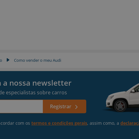
ro
Como vender o meu Audi
▶
 a nossa newsletter
de especialistas sobre carros
Registrar
oncordar com os
termos e condições gerais
, assim como, a
declaraç