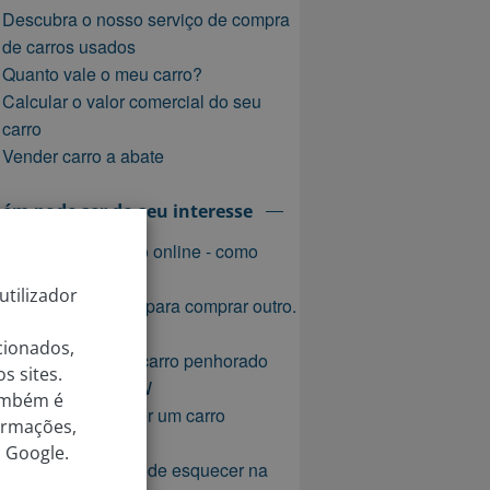
Descubra o nosso serviço de compra
de carros usados
Quanto vale o meu carro?
Calcular o valor comercial do seu
carro
Vender carro a abate
m pode ser do seu interesse
Vender o seu carro online - como
fazer?
utilizador
Entregar um carro para comprar outro.
É rentável?
cionados,
Como vender um carro penhorado
s sites.
Vender o seu BMW
também é
Saiba como vender um carro
ormações,
empresarial
 Google.
Tudo o que não pode esquecer na