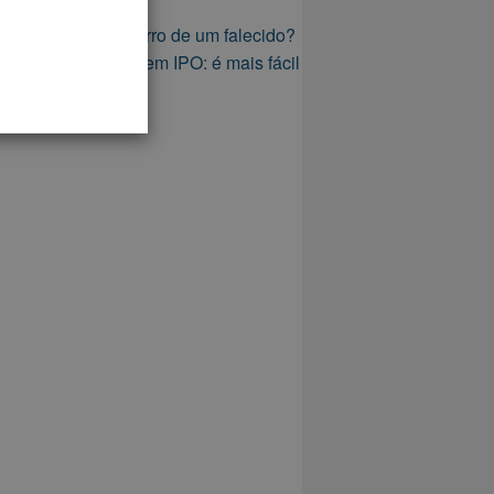
venda de carros
Como vender o carro de um falecido?
Vender um carro sem IPO: é mais fácil
do que pensa