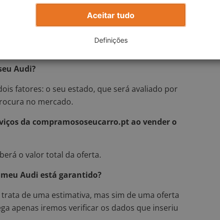
Aceitar tudo
enda agora o seu Audi
Definições
 seu Audi?
is fatores: o seu estado, que será avaliado por
procura no mercado.
erviços da compramososeucarro.pt ao vender o
erá o valor total da oferta.
o meu Audi está garantido?
trata de uma estimativa, mas sim de uma oferta
ega apenas iremos verificar os dados que inseriu