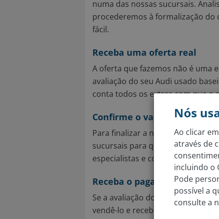
numa das nossas sucursais. Anali
procederemos à formalização do 
fácil.
Receba uma oferta real
A oferta que fazemos não é uma es
avaliação do seu Audi usado base
conta todos os extras com que o 
Nós us
Confirme o valor do seu carr
Ao clicar em
Para finalizar a nossa avaliação
através de c
sucursais para que possa compro
consentimen
especialistas e confirmar ou ajusta
incluindo o
Pode person
Receba o pagamento
possível a 
Se a avaliação do seu Audi está d
consulte a 
vendê-lo e receber o pagamento d