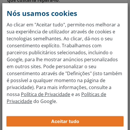
Nós usamos cookies
A seguradora é a responsável por
Ao clicar em "Aceitar tudo", permite-nos melhorar a
calcular o valor de um automóvel
sua experiência de utilizador através de cookies e
declarado como perda total.
tecnologias semelhantes. Ao clicar, dá-nos o seu
consentimento explícito. Trabalhamos com
parceiros publicitários selecionados, incluindo o
Neste caso, o valor depois do sinistro é conhecido
Google, para lhe mostrar anúncios personalizados
como
“valor salvado”
, sendo o valor fixado pela
em outros sites. Pode personalizar o seu
seguradora no momento de entregar o carro centro
consentimento através de "Definições" (isto também
de abate para que possa ser vendido por peças.
é possível a qualquer momento na página de
privacidade). Para mais informações, consulte a
Como aumentar o valor venal de um carro?
nossa
Política de Privacidade
e as
Políticas de
Una vez analisados estes dados, é necessário avaliar
Privacidade
do Google.
o
estado do motor e outros elementos
importantes
(vidros, pedais…), assim como os seus
Aceitar tudo
acessórios (tapetes, interior das portas, sistema de
som…) e, claro, em qualquer caso, as rodas e a