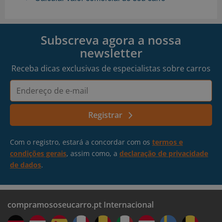
Subscreva agora a nossa
newsletter
Receba dicas exclusivas de especialistas sobre carros
Endereço
de
e-
Registrar
mail
Com o registro, estará a concordar com os
termos e
condições gerais
, assim como, a
declaração de privacidade
de dados
.
compramososeucarro.pt Internacional