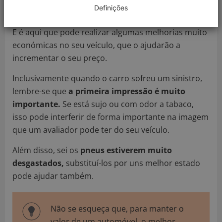
Definições
carroçaria.
E é aqui que pode realizar algumas melhorias muito
económicas no seu veículo, que o ajudarão a
incrementar o seu preço.
Inclusivamente quando o carro sofreu um sinistro,
lembre-se que
a primeira impressão é muito
importante.
Se está sujo ou com odor a tabaco,
isso pode interferir de forma importante na imagem
que um avaliador pode ter do seu veículo.
Além disso, sei os
pneus estiverem muito
desgastados,
substituí-los por uns melhor estado
pode ajudar também.
Não se esqueça que, para manter o
valor de um automóvel, o melhor