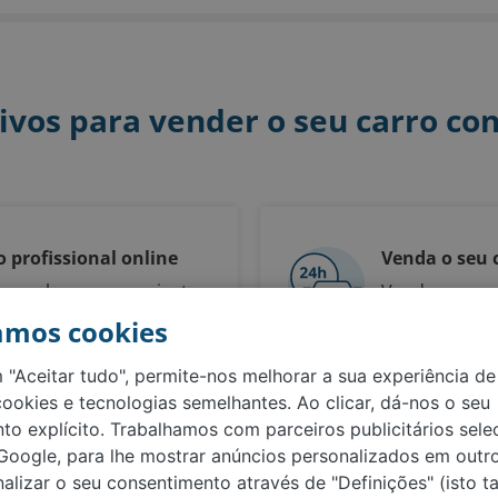
ivos para vender o seu carro co
 profissional online
Venda o seu 
 recebe um preço justo
Venda o seu c
ssidade de ser um
sem dificulda
amos cookies
sta
 "Aceitar tudo", permite-nos melhorar a sua experiência de 
cookies e tecnologias semelhantes. Ao clicar, dá-nos o seu
to explícito. Trabalhamos com parceiros publicitários sele
 Google, para lhe mostrar anúncios personalizados em outro
alizar o seu consentimento através de "Definições" (isto 