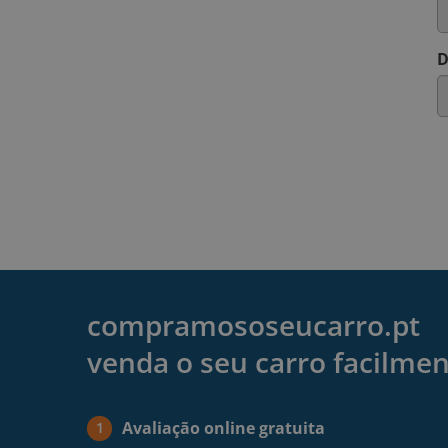
D
compramososeucarro.pt
venda o seu carro facilme
Avaliação online gratuita
1