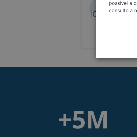
Obtenha 
possível a 
Como o m
consulte a 
carros n
o melhor
+5M