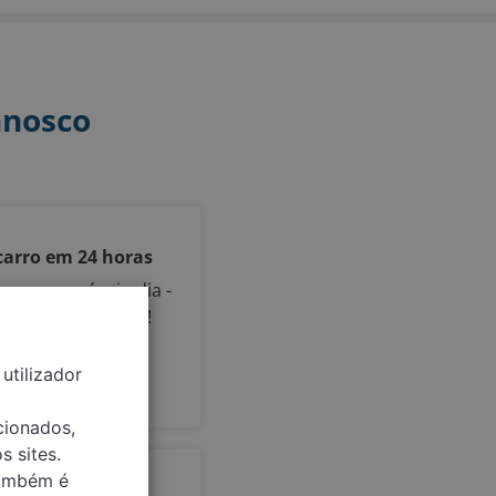
nnosco
carro em 24 horas
arro no próprio dia -
de e sem negociar!
utilizador
cionados,
s sites.
também é