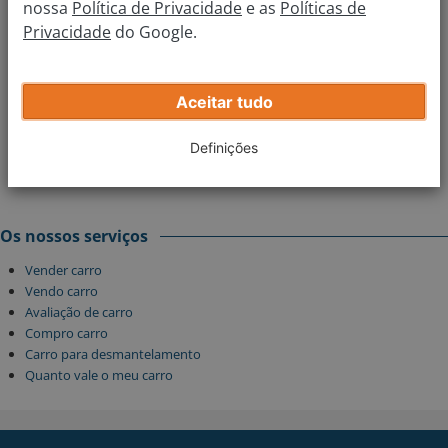
nossa
Política de Privacidade
e as
Políticas de
Privacidade
do Google.
De que ano é a matrícula?
Aceitar tudo
Definições
Obter avaliação
Os nossos serviços
Vender carro
Vendo carro
Avaliação de carro
Compro carro
Carro para desmantelamento
Quanto vale o meu carro