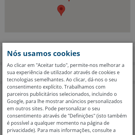
Nós usamos cookies
Ao clicar em "Aceitar tudo", permite-nos melhorar a
sua experiência de utilizador através de cookies e
compramososeucarro.pt
Filiais
Leiria
tecnologias semelhantes. Ao clicar, dá-nos o seu
consentimento explícito. Trabalhamos com
Avaliação gratuita do seu carro em apenas 2
parceiros publicitários selecionados, incluindo o
passos
Google, para lhe mostrar anúncios personalizados
Qual é a marca do seu carro?
em outros sites. Pode personalizar o seu
consentimento através de "Definições" (isto também
é possível a qualquer momento na página de
privacidade). Para mais informações, consulte a
Qual é o modelo?