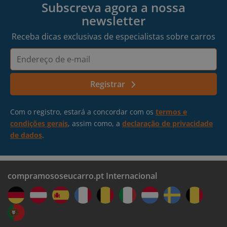
Subscreva agora a nossa
newsletter
Receba dicas exclusivas de especialistas sobre carros
Endereço
de
e-
Registrar
mail
Com o registro, estará a concordar com os
termos e
condições gerais
, assim como, a
declaração de privacidade
de dados
.
compramososeucarro.pt Internacional