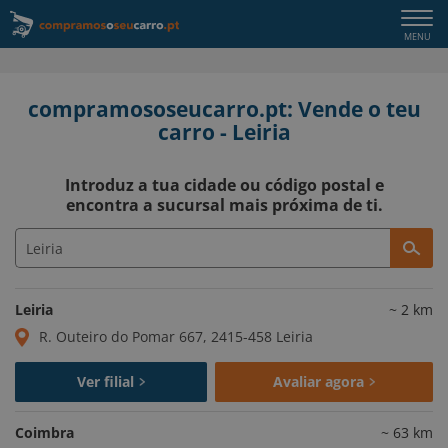
Togg
MENU
navi
compramososeucarro.pt: Vende o teu
carro - Leiria
Introduz a tua cidade ou código postal e
encontra a sucursal mais próxima de ti.
Leiria
~
2
km
R. Outeiro do Pomar 667, 2415-458 Leiria
Ver filial
Avaliar agora
Coimbra
~
63
km