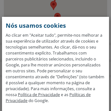
Nós usamos cookies
Ao clicar em "Aceitar tudo", permite-nos melhorar a
sua experiência de utilizador através de cookies e
tecnologias semelhantes. Ao clicar, dá-nos o seu
consentimento explícito. Trabalhamos com
parceiros publicitários selecionados, incluindo o
Google, para lhe mostrar anúncios personalizados
compramososeucarro.pt
Filiais
Aveiro
em outros sites. Pode personalizar o seu
consentimento através de "Definições" (isto também
é possível a qualquer momento na página de
Avaliação gratuita do seu carro em apenas 2
privacidade). Para mais informações, consulte a
passos
nossa
Política de Privacidade
e as
Políticas de
Qual é a marca do seu carro?
Privacidade
do Google.