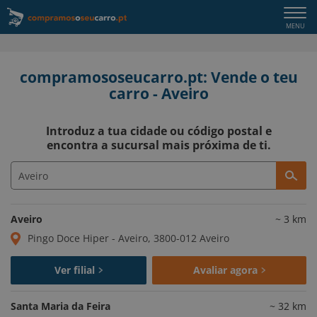
Togg
MENU
navi
compramososeucarro.pt: Vende o teu
carro - Aveiro
Introduz a tua cidade ou código postal e
encontra a sucursal mais próxima de ti.
Aveiro
~
3
km
Pingo Doce Hiper - Aveiro, 3800-012 Aveiro
Ver filial
Avaliar agora
Santa Maria da Feira
~
32
km